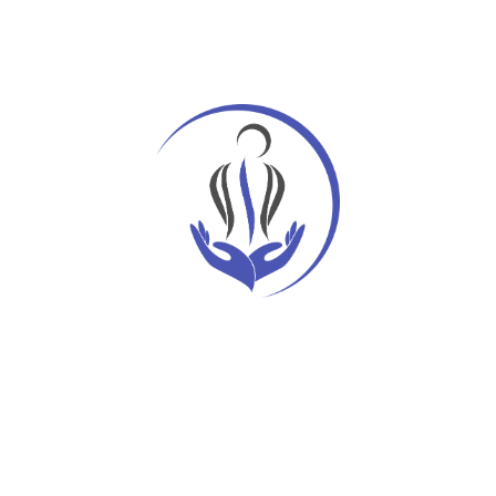
Recent Comments
Hello world!
szerzője
A WordPress
Commenter
Get the Exercise Limited Mobility
szerzője
admin
Get the Exercise Limited Mobility
szerzője
admin
Transfusion strategy and heart surgery
szerzője
admin