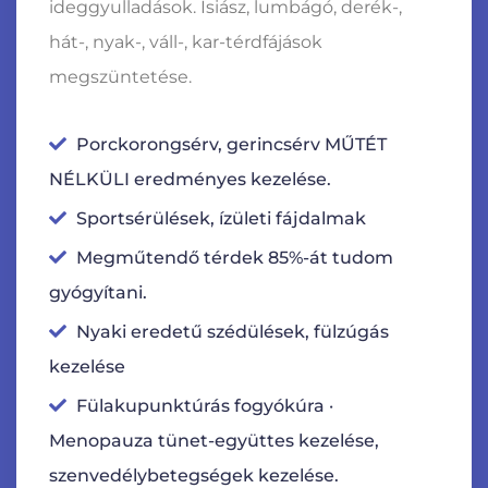
ideggyulladások. Isiász, lumbágó, derék-,
hát-, nyak-, váll-, kar-térdfájások
megszüntetése.
Porckorongsérv, gerincsérv MŰTÉT
NÉLKÜLI eredményes kezelése.
Sportsérülések, ízületi fájdalmak
Megműtendő térdek 85%-át tudom
gyógyítani.
Nyaki eredetű szédülések, fülzúgás
kezelése
Fülakupunktúrás fogyókúra ·
Menopauza tünet-együttes kezelése,
szenvedélybetegségek kezelése.