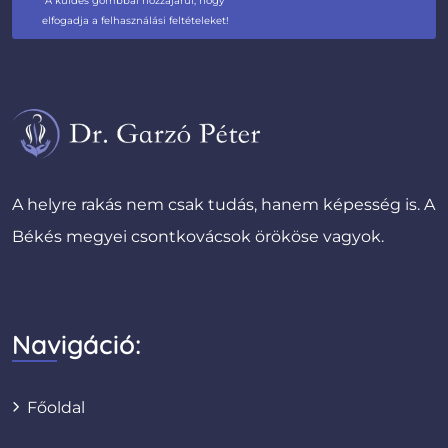
*A küldés gombbal hozzájárul, hogy
elfogadja a felhasználási feltételeket!
A helyre rakás nem csak tudás, hanem képesség is. A
Békés megyei csontkovácsok örököse vagyok.
Navigáció:
Főoldal