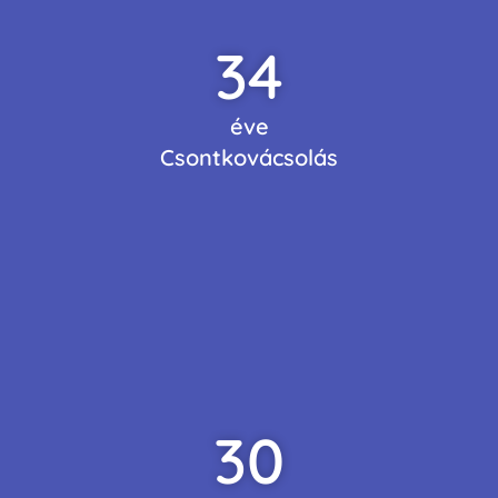
34
éve
Csontkovácsolás
30