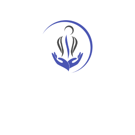
Assistance
Discounts
Healthcare
Treatment
Uncategorized
Meta
Bejelentkezés
Bejegyzések hírcsatorna
Hozzászólások hírcsatorna